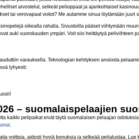
rehelliset arvostelut, selkeät pelioppaat ja ajankohtaiset kasinou
ukset tai verovapaat voitot? Me autamme sinua löytämään juuri s
asinopelejä oikealla rahalla. Sivustoilla pääset viihtymään muun
ovat auki vuorokauden ympäri. Voit siis heittäytyä peliviihteen pari
htauduttiin varauksella. Teknologian kehityksen ansiosta pelaa
ssä lyhyesti:
uosii!
026 – suomalaispelaajien suos
ta kaikki pelipaikat eivät täytä suomalaisen pelaajan odotuksia
sinot
.
a voittoja, aidosti hyviä bonuksia ja selkeää pelialustaa. Lue k