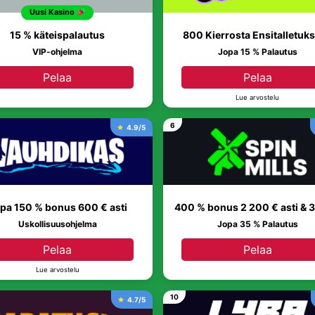
Uusi Kasino
15 % käteispalautus
800 Kierrosta Ensitalletuks
VIP-ohjelma
Jopa 15 % Palautus
Pelaa
Pelaa
Lue arvostelu
6
4.9/5
pa 150 % bonus 600 € asti
400 % bonus 2 200 € asti & 
Uskollisuusohjelma
Jopa 35 % Palautus
Pelaa
Pelaa
Lue arvostelu
10
4.7/5