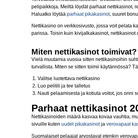
pelipaikkoja. Meiltä löydät parhaat nettikasinot, 
Haluatko löytää
parhaat pikakasinot
, suuret bon
Nettikasino on verkkosivusto, jossa voit pelata k
parissa. Toisin kuin kivijalkakasinot, nettikasinot 
Miten nettikasinot toimivat?
Vielä muutamia vuosia sitten nettikasinoihin su
turvallista. Miten se sitten toimii käytännössä? Tä
Valitse luotettava nettikasino
Luo pelitili ja tee talletus
Nauti pelaamisesta ja kotiuta voitot, jos onni s
Parhaat nettikasinot 2
Nettikasinoiden määrä kasvaa kovaa vauhtia, mut
sivuille kuten
uudet pikakasinot
ja
verovapaat ka
Suomalaiset pelaajat arvostavat etenkin verovapait